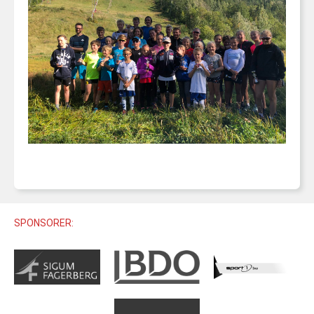
U12 (11-12 ÅR)
SAMLINGER
SKILISENS
U14 (13-14 ÅR)
RENN
REGLER
U16 (15-16 ÅR)
ALPINUTSTYR
MASTERS
TRENINGSLÆRE
PRIVATTIMER
TRENINGSPROGRAM
SPONSORER: