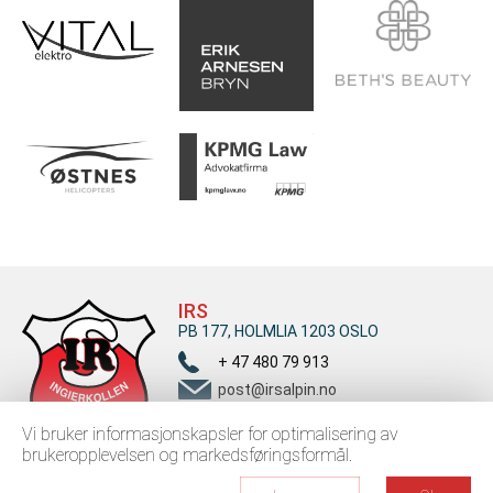
IRS
PB 177, HOLMLIA 1203 OSLO
+ 47 480 79 913
post@irsalpin.no
Vi bruker informasjonskapsler for optimalisering av
brukeropplevelsen og markedsføringsformål.
Copyright © 2026 www.irsalpin.no. Ingierkollen Rustad Slalomklubb. All