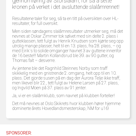
gjennomføring av Storslalåm, for så å sette
U12 (11-12 ÅR)
SAMLINGER
kronen på verket i det avsluttende slalåmrennet!
SKILISENS
U14 (13-14 ÅR)
RENN
REGLER
Resultatene taler for seg, så ta en titt på oversikten over HL-
U16 (15-16 ÅR)
resultater, for full oversikt.
ALPINUTSTYR
Men siden søndagens slalåmresultater utmerker seg, må det
MASTERS
nevnes at Oskar Zimmer tok sølvet med sin delte 2. plass i
TRENINGSLÆRE
gutteklassen, tett fulgt av Henrik Knudsen som kjørte seg opp
PRIVATTIMER
utrolig mange plasser, helt til en 13. plass, fra 28. plass, – og
med Eirik´s to solide omganger havnet 3 av guttene innenfor
TRENINGSPROGRAM
de 16 beste!!! Martin Kollandsrud ble 39. av 90 gutter, og
Thomas falt – desverre.
Av jentene ble det Ragnhild Steinnes Norby som traff
skikkelig med en gnistrende 2. omgang, helt opp til en 10.
plass. Det gjorde susen på en dag der Aurora Telje ikke traff,
men likevel blir 22., tett fulgt av Helene Larsen på 27. plass,
og Ingvild Moen på 37. plass av 91 jenter.
Ja, vi er en slalåmklubb, som navnet på klubben forteller!
Det må nevnes at Oslo Skikrets hvor klubben hører hjemme
dominerte årets Hovedlandsmesterskap, NM for u16!
SPONSORER: