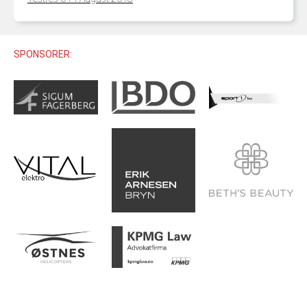
U12 (11-12 ÅR)
SAMLINGER
SKILISENS
U14 (13-14 ÅR)
RENN
REGLER
U16 (15-16 ÅR)
SPONSORER:
ALPINUTSTYR
MASTERS
TRENINGSLÆRE
PRIVATTIMER
TRENINGSPROGRAM