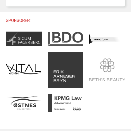
U12 (11-12 ÅR)
SAMLINGER
SKILISENS
U14 (13-14 ÅR)
RENN
REGLER
SPONSORER:
U16 (15-16 ÅR)
ALPINUTSTYR
MASTERS
TRENINGSLÆRE
PRIVATTIMER
TRENINGSPROGRAM