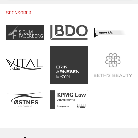
U12 (11-12 ÅR)
SAMLINGER
SKILISENS
U14 (13-14 ÅR)
SPONSORER:
RENN
REGLER
U16 (15-16 ÅR)
ALPINUTSTYR
MASTERS
TRENINGSLÆRE
PRIVATTIMER
TRENINGSPROGRAM