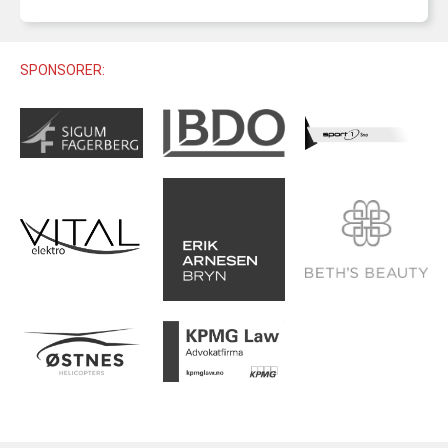
U12 (11-12 ÅR)
SAMLINGER
SKILISENS
U14 (13-14 ÅR)
RENN
REGLER
SPONSORER:
U16 (15-16 ÅR)
ALPINUTSTYR
MASTERS
TRENINGSLÆRE
PRIVATTIMER
TRENINGSPROGRAM