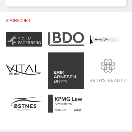
U12 (11-12 ÅR)
SAMLINGER
SKILISENS
U14 (13-14 ÅR)
RENN
REGLER
SPONSORER:
U16 (15-16 ÅR)
ALPINUTSTYR
MASTERS
TRENINGSLÆRE
PRIVATTIMER
TRENINGSPROGRAM