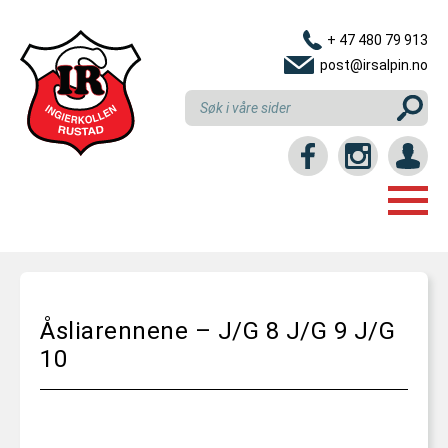
+ 47 480 79 913
post@irsalpin.no
Login / intranett
HJEM
GRUPPER
Åsliarennene – J/G 8 J/G 9 J/G
LINKER
NYBEGYNNERKURS
10
RESULTATER
REKRUTTKURS
KLUBBEN
U10 (6-10 ÅR)
KONTAKT OSS
INNMELDING