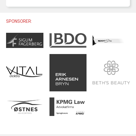
U12 (11-12 ÅR)
SAMLINGER
SKILISENS
U14 (13-14 ÅR)
RENN
REGLER
SPONSORER:
U16 (15-16 ÅR)
ALPINUTSTYR
MASTERS
TRENINGSLÆRE
PRIVATTIMER
TRENINGSPROGRAM