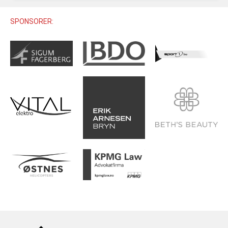
U12 (11-12 ÅR)
SAMLINGER
SKILISENS
U14 (13-14 ÅR)
SPONSORER:
RENN
REGLER
U16 (15-16 ÅR)
ALPINUTSTYR
MASTERS
TRENINGSLÆRE
PRIVATTIMER
TRENINGSPROGRAM