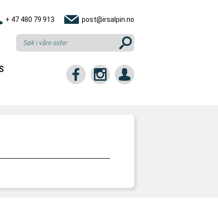
+ 47 480 79 913
post@irsalpin.no
S
tt