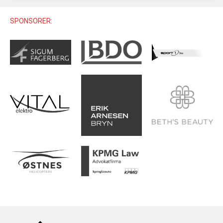
U12 (11-12 ÅR)
SAMLINGER
SKILISENS
U14 (13-14 ÅR)
SPONSORER:
RENN
REGLER
U16 (15-16 ÅR)
ALPINUTSTYR
MASTERS
TRENINGSLÆRE
PRIVATTIMER
TRENINGSPROGRAM