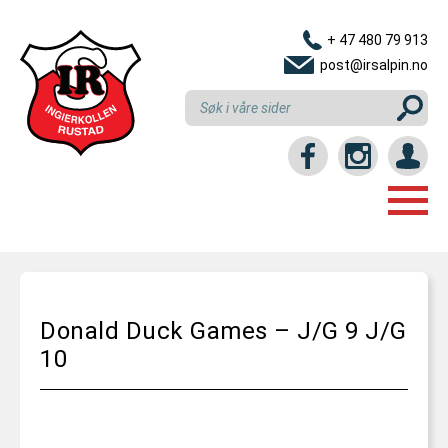
+ 47 480 79 913
post@irsalpin.no
Login / intranett
HJEM
GRUPPER
Donald Duck Games – J/G 9 J/G
LINKER
NYBEGYNNERKURS
10
RESULTATER
REKRUTTKURS
KLUBBEN
U10 (6-10 ÅR)
KONTAKT OSS
INNMELDING