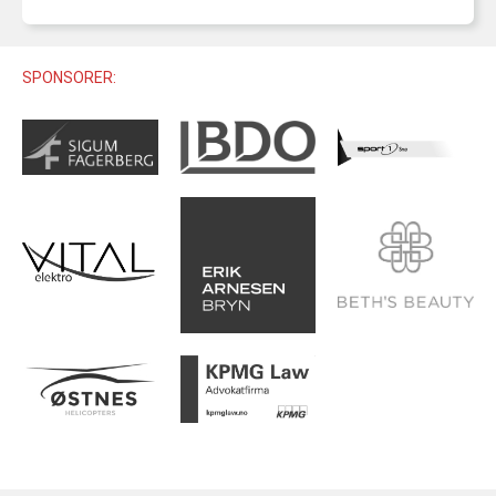
U12 (11-12 ÅR)
SAMLINGER
SKILISENS
U14 (13-14 ÅR)
RENN
REGLER
SPONSORER:
U16 (15-16 ÅR)
ALPINUTSTYR
MASTERS
TRENINGSLÆRE
PRIVATTIMER
TRENINGSPROGRAM