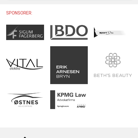
U12 (11-12 ÅR)
SAMLINGER
SKILISENS
U14 (13-14 ÅR)
SPONSORER:
RENN
REGLER
U16 (15-16 ÅR)
ALPINUTSTYR
MASTERS
TRENINGSLÆRE
PRIVATTIMER
TRENINGSPROGRAM