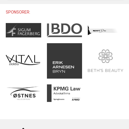
U12 (11-12 ÅR)
SAMLINGER
SKILISENS
U14 (13-14 ÅR)
SPONSORER:
RENN
REGLER
U16 (15-16 ÅR)
ALPINUTSTYR
MASTERS
TRENINGSLÆRE
PRIVATTIMER
TRENINGSPROGRAM