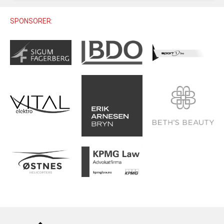
U12 (11-12 ÅR)
SAMLINGER
SKILISENS
U14 (13-14 ÅR)
SPONSORER:
RENN
REGLER
U16 (15-16 ÅR)
ALPINUTSTYR
MASTERS
TRENINGSLÆRE
PRIVATTIMER
TRENINGSPROGRAM