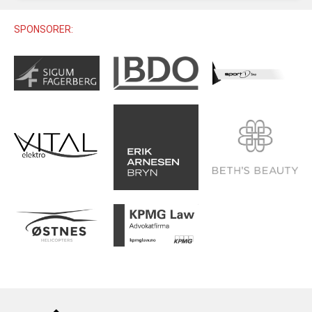
U12 (11-12 ÅR)
SAMLINGER
SKILISENS
U14 (13-14 ÅR)
SPONSORER:
RENN
REGLER
U16 (15-16 ÅR)
ALPINUTSTYR
MASTERS
TRENINGSLÆRE
PRIVATTIMER
TRENINGSPROGRAM