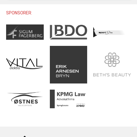
U12 (11-12 ÅR)
SAMLINGER
SKILISENS
U14 (13-14 ÅR)
SPONSORER:
RENN
REGLER
U16 (15-16 ÅR)
ALPINUTSTYR
MASTERS
TRENINGSLÆRE
PRIVATTIMER
TRENINGSPROGRAM