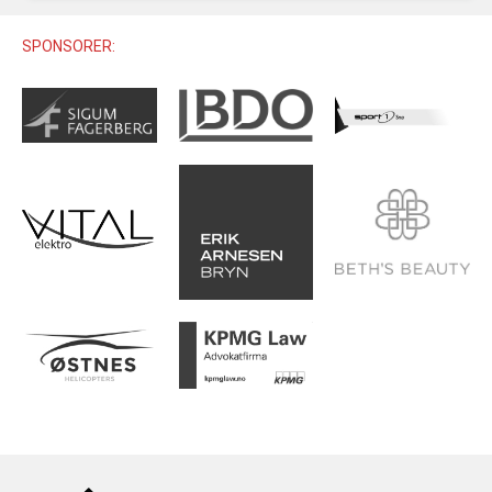
U12 (11-12 ÅR)
SAMLINGER
SKILISENS
U14 (13-14 ÅR)
SPONSORER:
RENN
REGLER
U16 (15-16 ÅR)
ALPINUTSTYR
MASTERS
TRENINGSLÆRE
PRIVATTIMER
TRENINGSPROGRAM