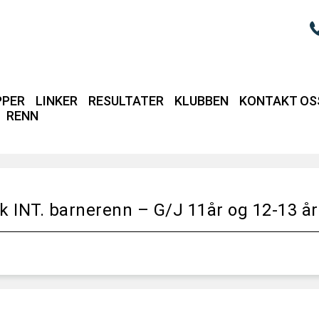
PPER
LINKER
RESULTATER
KLUBBEN
KONTAKT OS
RENN
Login / intrane
ik INT. barnerenn – G/J 11år og 12-13 år