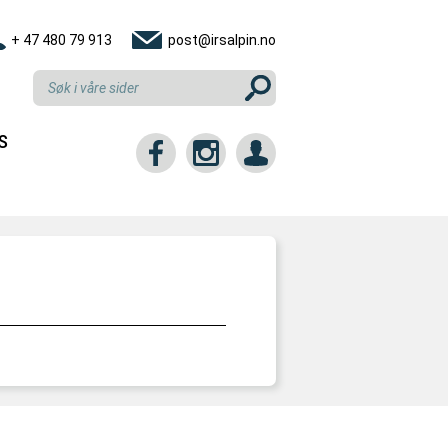
+ 47 480 79 913
post@irsalpin.no
S
tt