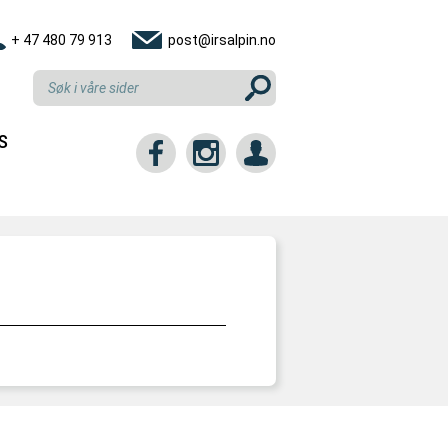
+ 47 480 79 913
post@irsalpin.no
S
tt