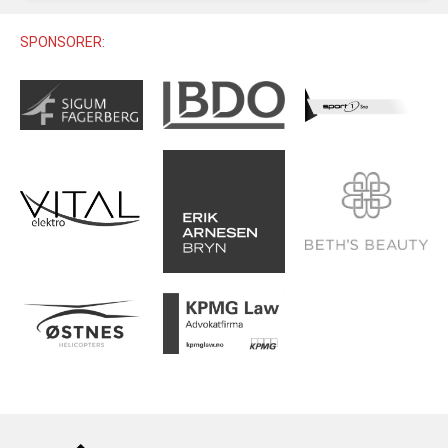
U12 (11-12 ÅR)
SAMLINGER
SKILISENS
U14 (13-14 ÅR)
SPONSORER:
RENN
REGLER
U16 (15-16 ÅR)
ALPINUTSTYR
MASTERS
TRENINGSLÆRE
PRIVATTIMER
TRENINGSPROGRAM