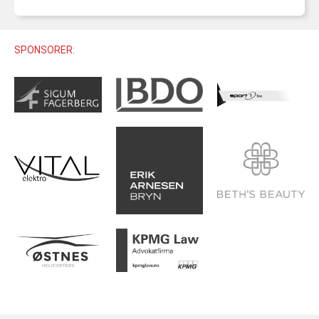
U12 (11-12 ÅR)
SAMLINGER
SKILISENS
U14 (13-14 ÅR)
RENN
REGLER
SPONSORER:
U16 (15-16 ÅR)
ALPINUTSTYR
MASTERS
TRENINGSLÆRE
PRIVATTIMER
TRENINGSPROGRAM