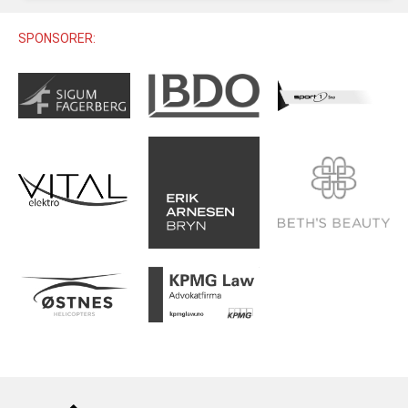
U12 (11-12 ÅR)
SAMLINGER
SKILISENS
U14 (13-14 ÅR)
SPONSORER:
RENN
REGLER
U16 (15-16 ÅR)
ALPINUTSTYR
MASTERS
TRENINGSLÆRE
PRIVATTIMER
TRENINGSPROGRAM