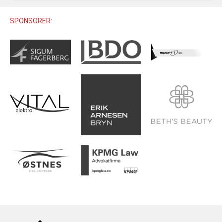
U12 (11-12 ÅR)
SAMLINGER
SKILISENS
U14 (13-14 ÅR)
SPONSORER:
RENN
REGLER
U16 (15-16 ÅR)
ALPINUTSTYR
MASTERS
TRENINGSLÆRE
PRIVATTIMER
TRENINGSPROGRAM