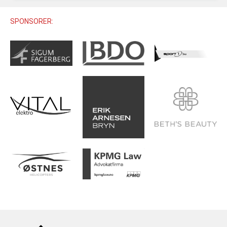
U12 (11-12 ÅR)
SAMLINGER
SKILISENS
U14 (13-14 ÅR)
SPONSORER:
RENN
REGLER
U16 (15-16 ÅR)
ALPINUTSTYR
MASTERS
TRENINGSLÆRE
PRIVATTIMER
TRENINGSPROGRAM