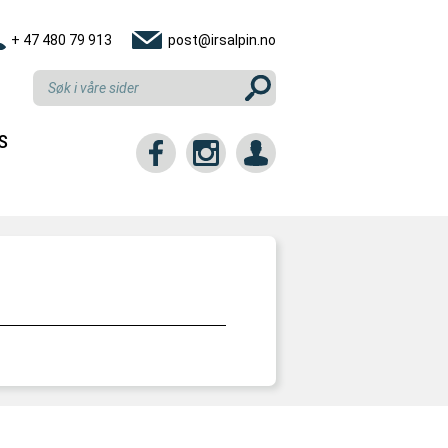
+ 47 480 79 913
post@irsalpin.no
S
tt