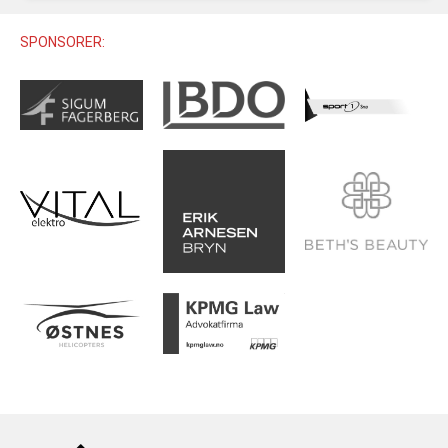
U12 (11-12 ÅR)
SAMLINGER
SKILISENS
U14 (13-14 ÅR)
SPONSORER:
RENN
REGLER
U16 (15-16 ÅR)
ALPINUTSTYR
MASTERS
TRENINGSLÆRE
PRIVATTIMER
TRENINGSPROGRAM