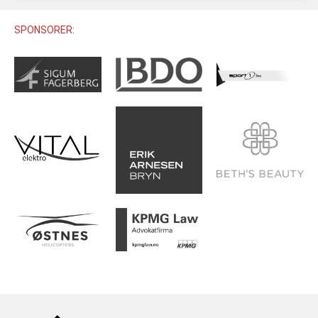
U12 (11-12 ÅR)
SAMLINGER
SKILISENS
U14 (13-14 ÅR)
SPONSORER:
RENN
REGLER
U16 (15-16 ÅR)
ALPINUTSTYR
MASTERS
TRENINGSLÆRE
PRIVATTIMER
TRENINGSPROGRAM