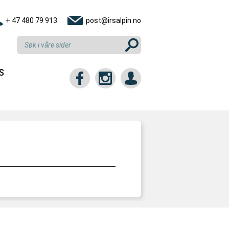
+ 47 480 79 913
post@irsalpin.no
S
tt