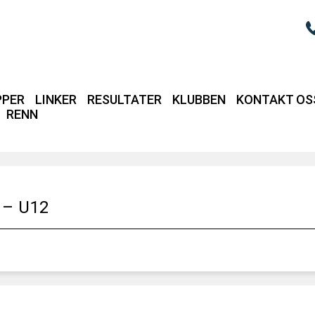
PPER
LINKER
RESULTATER
KLUBBEN
KONTAKT OS
RENN
Login / intrane
l – U12