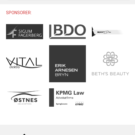
U12 (11-12 ÅR)
SAMLINGER
SKILISENS
U14 (13-14 ÅR)
SPONSORER:
RENN
REGLER
U16 (15-16 ÅR)
ALPINUTSTYR
MASTERS
TRENINGSLÆRE
PRIVATTIMER
TRENINGSPROGRAM