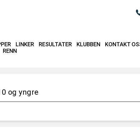
PPER
LINKER
RESULTATER
KLUBBEN
KONTAKT OS
RENN
Login / intrane
10 og yngre