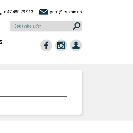
+ 47 480 79 913
post@irsalpin.no
S
tt