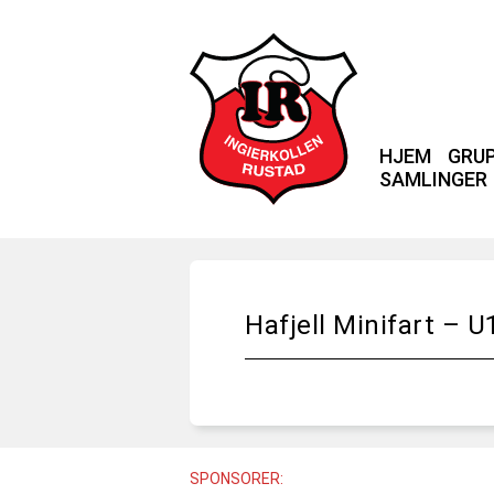
HJEM
GRU
SAMLINGER
Hafjell Minifart – U
SPONSORER: