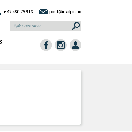
+ 47 480 79 913
post@irsalpin.no
S
tt