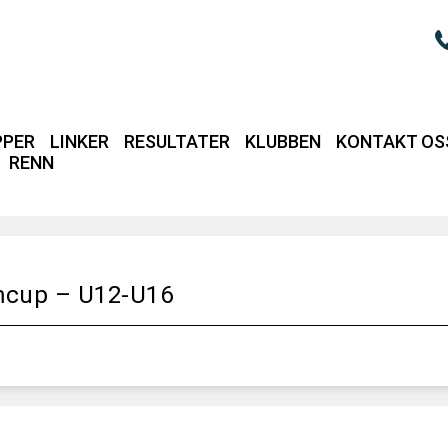
PPER
LINKER
RESULTATER
KLUBBEN
KONTAKT OS
RENN
Login / intrane
mcup – U12-U16