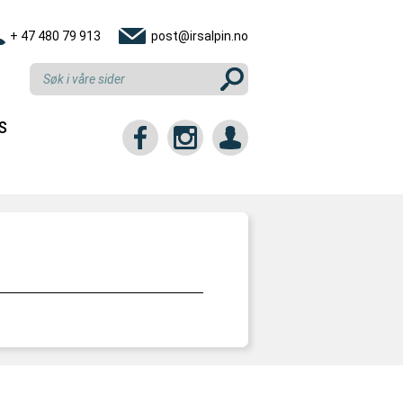
+ 47 480 79 913
post@irsalpin.no
S
tt