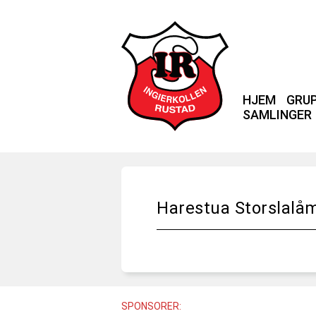
HJEM
GRU
SAMLINGER
Harestua Storslalå
SPONSORER: