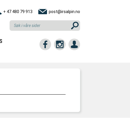
+ 47 480 79 913
post@irsalpin.no
S
tt