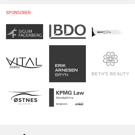
U12 (11-12 ÅR)
SAMLINGER
SKILISENS
U14 (13-14 ÅR)
SPONSORER:
RENN
REGLER
U16 (15-16 ÅR)
ALPINUTSTYR
MASTERS
TRENINGSLÆRE
PRIVATTIMER
TRENINGSPROGRAM