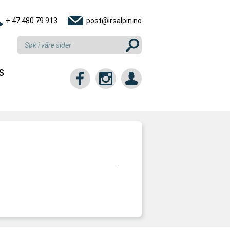
+ 47 480 79 913
post@irsalpin.no
S
tt