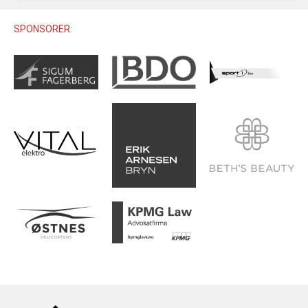
U12 (11-12 ÅR)
SAMLINGER
SKILISENS
U14 (13-14 ÅR)
SPONSORER:
RENN
REGLER
U16 (15-16 ÅR)
ALPINUTSTYR
MASTERS
TRENINGSLÆRE
PRIVATTIMER
TRENINGSPROGRAM