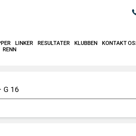
PPER
LINKER
RESULTATER
KLUBBEN
KONTAKT OS
RENN
Login / intrane
 G 16