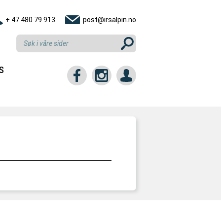
+ 47 480 79 913
post@irsalpin.no
S
tt