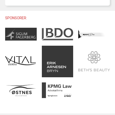
U12 (11-12 ÅR)
SAMLINGER
SKILISENS
U14 (13-14 ÅR)
RENN
REGLER
SPONSORER:
U16 (15-16 ÅR)
ALPINUTSTYR
MASTERS
TRENINGSLÆRE
PRIVATTIMER
TRENINGSPROGRAM