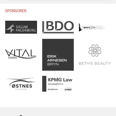
U12 (11-12 ÅR)
SAMLINGER
SKILISENS
U14 (13-14 ÅR)
SPONSORER:
RENN
REGLER
U16 (15-16 ÅR)
ALPINUTSTYR
MASTERS
TRENINGSLÆRE
PRIVATTIMER
TRENINGSPROGRAM