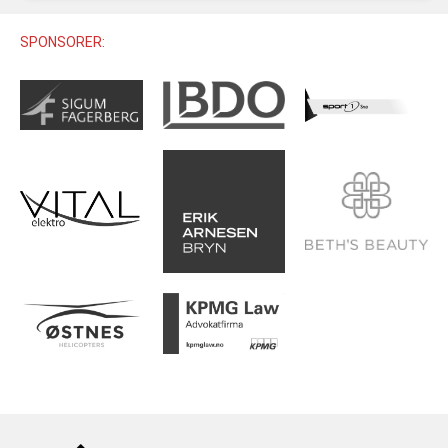
U12 (11-12 ÅR)
SAMLINGER
SKILISENS
U14 (13-14 ÅR)
SPONSORER:
RENN
REGLER
U16 (15-16 ÅR)
ALPINUTSTYR
MASTERS
TRENINGSLÆRE
PRIVATTIMER
TRENINGSPROGRAM