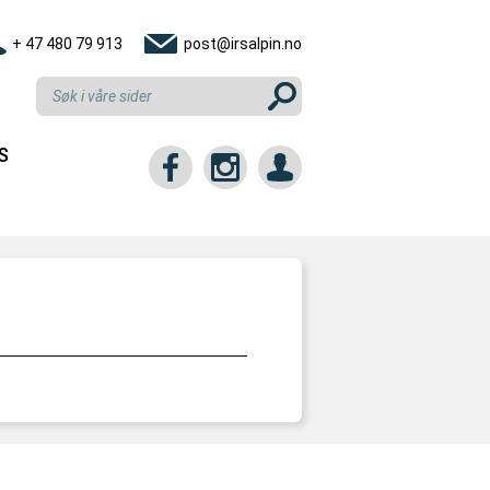
+ 47 480 79 913
post@irsalpin.no
S
tt