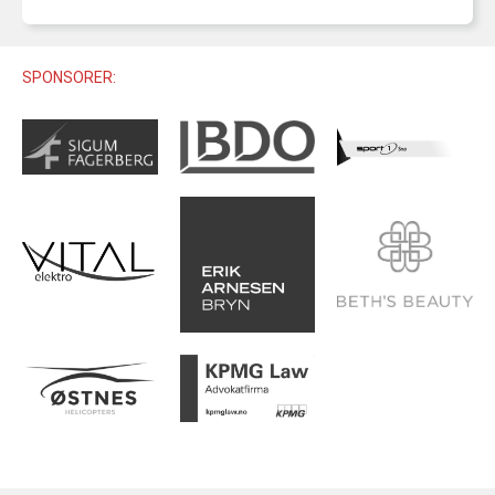
U12 (11-12 ÅR)
SAMLINGER
SKILISENS
U14 (13-14 ÅR)
RENN
REGLER
SPONSORER:
U16 (15-16 ÅR)
ALPINUTSTYR
MASTERS
TRENINGSLÆRE
PRIVATTIMER
TRENINGSPROGRAM