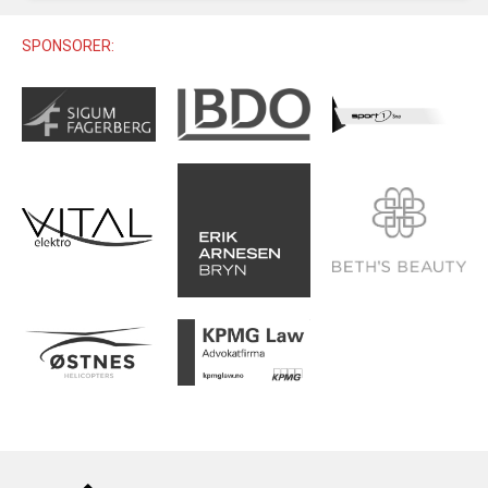
U12 (11-12 ÅR)
SAMLINGER
SKILISENS
U14 (13-14 ÅR)
SPONSORER:
RENN
REGLER
U16 (15-16 ÅR)
ALPINUTSTYR
MASTERS
TRENINGSLÆRE
PRIVATTIMER
TRENINGSPROGRAM