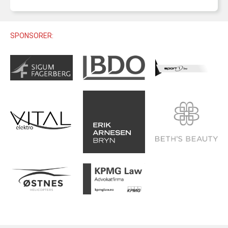
U12 (11-12 ÅR)
SAMLINGER
SKILISENS
U14 (13-14 ÅR)
RENN
REGLER
SPONSORER:
U16 (15-16 ÅR)
ALPINUTSTYR
MASTERS
TRENINGSLÆRE
PRIVATTIMER
TRENINGSPROGRAM