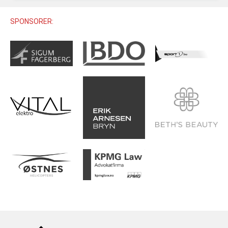
U12 (11-12 ÅR)
SAMLINGER
SKILISENS
U14 (13-14 ÅR)
SPONSORER:
RENN
REGLER
U16 (15-16 ÅR)
ALPINUTSTYR
MASTERS
TRENINGSLÆRE
PRIVATTIMER
TRENINGSPROGRAM