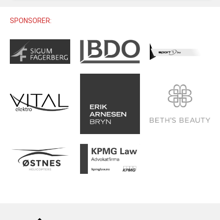
U12 (11-12 ÅR)
SAMLINGER
SKILISENS
U14 (13-14 ÅR)
SPONSORER:
RENN
REGLER
U16 (15-16 ÅR)
ALPINUTSTYR
MASTERS
TRENINGSLÆRE
PRIVATTIMER
TRENINGSPROGRAM