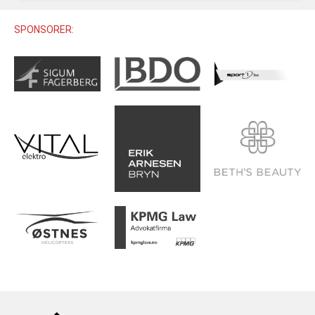
U12 (11-12 ÅR)
SAMLINGER
SKILISENS
U14 (13-14 ÅR)
SPONSORER:
RENN
REGLER
U16 (15-16 ÅR)
ALPINUTSTYR
MASTERS
TRENINGSLÆRE
PRIVATTIMER
TRENINGSPROGRAM