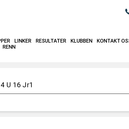
PPER
LINKER
RESULTATER
KLUBBEN
KONTAKT OS
RENN
Login / intrane
14 U 16 Jr1