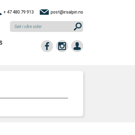
+ 47 480 79 913
post@irsalpin.no
S
tt