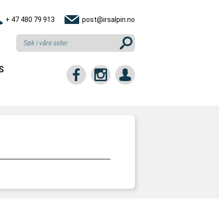
+ 47 480 79 913
post@irsalpin.no
S
tt